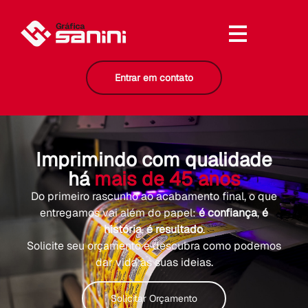
Entrar em contato
Imprimindo com qualidade
há
mais de 45 anos
Do primeiro rascunho ao acabamento final, o que
entregamos vai além do papel:
é confiança
,
é
história
,
é resultado
.
Solicite seu orçamento e descubra como podemos
dar vida às suas ideias.
Solicitar Orçamento