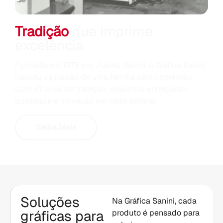
Tradição
que imprime
excelência
Fundada em 1978 por Juarez Sanini, a Gráfica Sanini
nasceu da paixão de uma família pela impressão.
Com 47 anos de tradição, seguimos entregando
qualidade e inovação em cada projeto
Saiba Mais
Soluções
Na Gráfica Sanini, cada
gráficas para
produto é pensado para